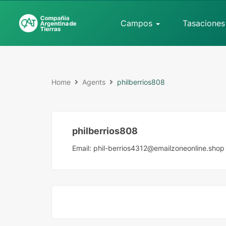
Campos
Tasaciones
Home
Agents
philberrios808
philberrios808
Email:
phil-berrios4312@emailzoneonline.shop